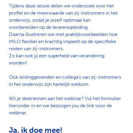
Tijdens
deze
sessie
delen
we
onderzoek
over het
profiel
en
de
meerwaarde
van
zij-instromers
in het
onderwijs
,
zodat
je
jezelf
optimaal
kan
voorbereiden
op de
lerarenopleiding
.
Daarna
illustreren
we met
praktijkvoorbeelden
hoe
MILO
flexibel
en
krachtig
inspeelt
op de
specifieke
noden
van
zij-instromers
.
Zo
kan
ook
jij
een
superheld
van
verandering
worden
!
Ook
leidinggevenden
en
collega’s
van
zij-instromers
in het
onderwijs
zijn
hartelijk
welkom
.
Wil je
deelnemen
aan
het
webinar
?
Vul
het
formulier
hieronder
in
en
we
bezorgen
jou
de link
voor
de
webinar
.
Ja, ik doe mee!