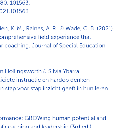
 80, 101563.
2021.101563
ien, K. M., Raines, A. R., & Wade, C. B. (2021).
comprehensive field experience that
r coaching. Journal of Special Education
hn
Hollingsworth
& Silvia Ybarra
pliciete instructie en hardop denken
 stap voor stap inzicht geeft in hun leren.
rformance: GROWing human potential and
f coaching and leadership (3rd ed.).