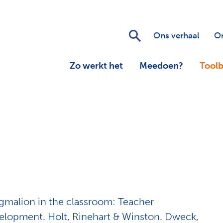
Zoeken
Ons verhaal
On
Zo werkt het
Meedoen?
Tool
ygmalion in the classroom: Teacher
evelopment. Holt, Rinehart & Winston. Dweck,