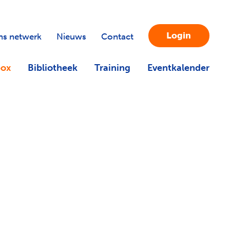
Login
s netwerk
Nieuws
Contact
box
Bibliotheek
Training
Eventkalender