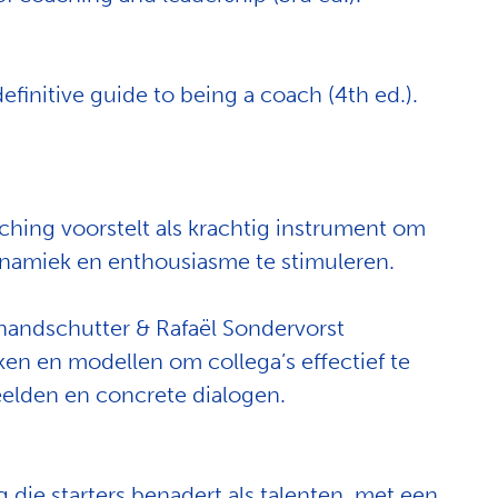
definitive guide to being a coach (4th ed.).
ching voorstelt als krachtig instrument om
ynamiek en enthousiasme te stimuleren.
handschutter
&
Rafaël
Sondervorst
en en modellen om collega’s effectief te
elden en concrete dialogen.
 die starters benadert als talenten, met een