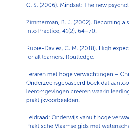
C. S. (2006). Mindset: The new psycho
Zimmerman, B. J. (2002). Becoming a se
Into Practice, 41(2), 64–70.
Rubie-Davies, C. M. (2018). High expe
for all learners. Routledge.
Leraren met hoge verwachtingen – Chr
Onderzoeksgebaseerd boek dat aantoo
leeromgevingen creëren waarin leerling
praktijkvoorbeelden.
Leidraad: Onderwijs vanuit hoge verw
Praktische Vlaamse gids met wetensch