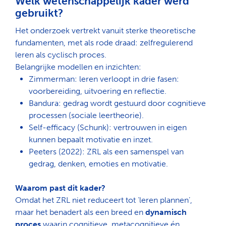
Welk wetenschappelijk kader werd
gebruikt?
Het onderzoek vertrekt vanuit sterke theoretische
fundamenten, met als rode draad:
zelfregulerend
leren als cyclisch proces
.
Belangrijke modellen en inzichten:
Zimmerman
: leren verloopt in drie fasen
:
voorbereiding, uitvoering en reflectie
.
Bandura
: gedrag wordt gestuurd door cognitieve
processen (sociale leertheorie).
Self-efficacy
(
Schunk
)
: vertrouwen in eigen
kunnen bepaalt motivatie en inzet.
Peeters (2022)
: ZRL als een samenspel van
gedrag, denken, emoties en motivatie.
Waarom past dit kader?
Omdat het ZRL niet reduceert tot ‘leren plannen’,
maar het benadert als een
breed en
dynamisch
proces
waarin cognitieve, metacognitieve én