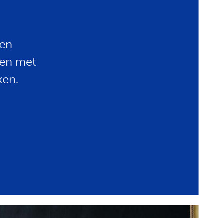
een
men met
ken.