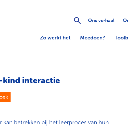
Zoeken
Ons verhaal
On
Zo werkt het
Meedoen?
Tool
kind interactie
zoek
r kan betrekken bij het leerproces van hun