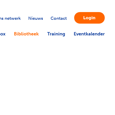
Login
s netwerk
Nieuws
Contact
box
Bibliotheek
Training
Eventkalender