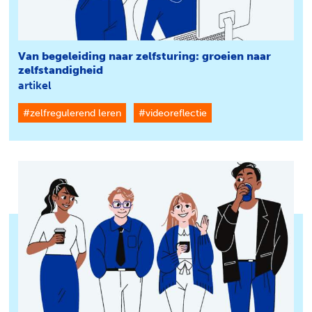
Van begeleiding naar zelfsturing: groeien naar
zelfstandigheid
artikel
#zelfregulerend leren
#videoreflectie